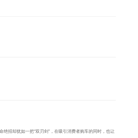
命绝招却犹如一把“双刃剑”，在吸引消费者购车的同时，也让