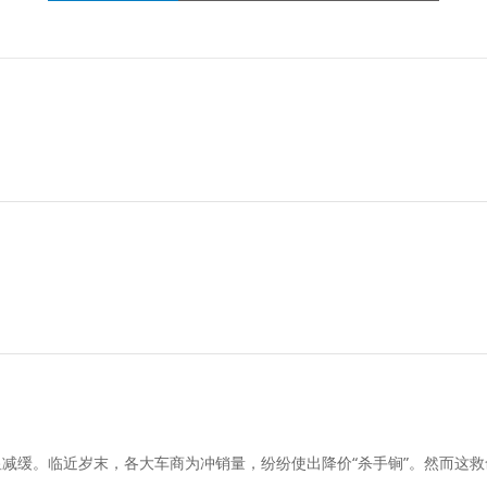
减缓。临近岁末，各大车商为冲销量，纷纷使出降价“杀手锏”。然而这救