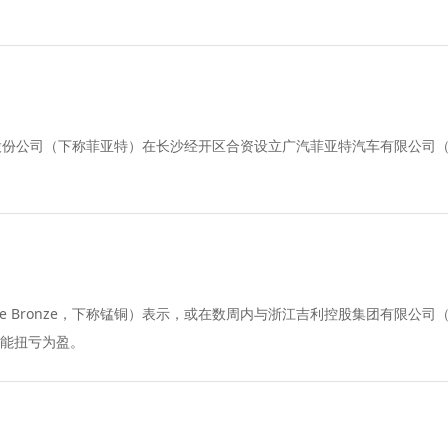
股份公司（下称菲亚特）在长沙经开区合资设立广汽菲亚特汽车有限公司（
se Bronze，下称锰铜）表示，或在数周内与浙江吉利控股集团有限公司（
年能扭亏为盈。